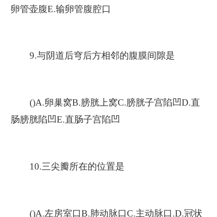
卵管壶腹E.输卵管腹腔口
9.与阴道后穹后方相邻的腹膜间隙是
()A.卵巢窝B.膀胱上窝C.膀胱子宫陷凹D.直
肠膀胱陷凹E.直肠子宫陷凹
10.三尖瓣所在的位置是
()A.左房室口B.肺动脉口C.主动脉口.D.冠状