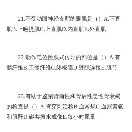
21.不受动眼神经支配的眼肌是（）A.下直
肌B.上睑提肌C.上直肌D.内直肌E.外直肌
22.动作电位跳跃式传导的部位是（）A.有
髓纤维B.无髓纤维C.终板膜D.缝隙连接E.肌节
23.有助于鉴别肾前性和肾后性急性肾衰竭
的检查是（）A.肾穿刺活检B.血常规C.血尿素氨
和肌酐D.磁共振水成像E.每小时尿量