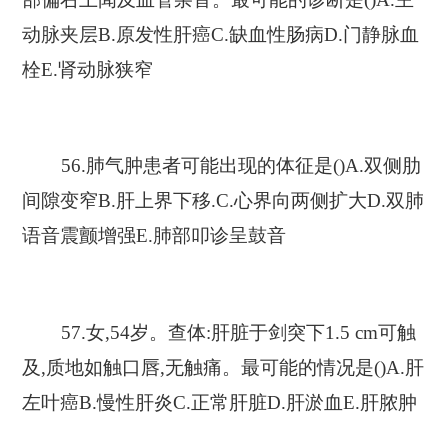
动脉夹层B.原发性肝癌C.缺血性肠病D.门静脉血
栓E.肾动脉狭窄
56.肺气肿患者可能出现的体征是()A.双侧肋
间隙变窄B.肝上界下移.C.心界向两侧扩大D.双肺
语音震颤增强E.肺部叩诊呈鼓音
57.女,54岁。查体:肝脏于剑突下1.5 cm可触
及,质地如触口唇,无触痛。最可能的情况是()A.肝
左叶癌B.慢性肝炎C.正常肝脏D.肝淤血E.肝脓肿