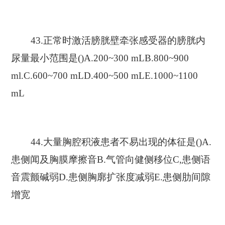
43.正常时激活膀胱壁牵张感受器的膀胱内
尿量最小范围是()A.200~300 mLB.800~900
ml.C.600~700 mLD.400~500 mLE.1000~1100
mL
44.大量胸腔积液患者不易出现的体征是()A.
患侧闻及胸膜摩擦音B.气管向健侧移位C,患侧语
音震颤碱弱D.患侧胸廓扩张度减弱E.患侧肋间隙
增宽