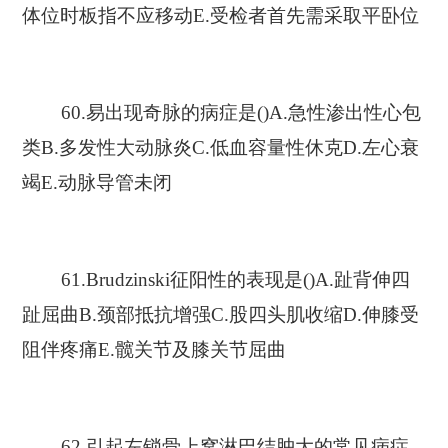
体位时板指不应移动E.受检者首先需采取平卧位
60.易出现奇脉的病症是()A.急性渗出性心包
类B.多发性大动脉炎C.低血容量性休克D.左心衰
竭E.动脉导管未闭
61.Brudzinski征阳性的表现是()A.趾背伸四
趾屈曲B.颈部抵抗增强C.股四头肌收缩D.伸膝受
阻伴疼痛E.髋关节及膝关节屈曲
62.引起左锁骨上窝淋巴结肿大的常见病症