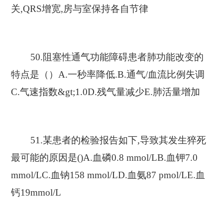
关,QRS增宽,房与室保持各自节律
50.阻塞性通气功能障碍患者肺功能改变的
特点是（）A.一秒率降低.B.通气/血流比例失调
C.气速指数&gt;1.0D.残气量减少E.肺活量增加
51.某患者的检验报告如下,导致其发生猝死
最可能的原因是()A.血磷0.8 mmol/LB.血钾7.0
mmol/LC.血钠158 mmol/LD.血氨87 pmol/LE.血
钙19mmol/L