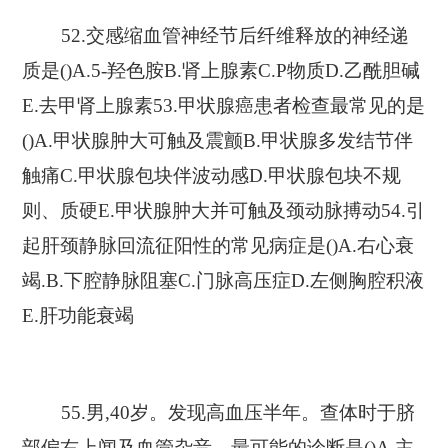
52.交感缩血管神经节后纤维释放的神经递
质是()A.5-羟色胺B.肾上腺素C.P物质D.乙酰胆碱
E.去甲肾上腺素53.甲状腺癌患者检查最常见的是
()A.甲状腺肿大可触及震颤B.甲状腺多发结节伴
触痛C.甲状腺包块伴波动感D.甲状腺包块不规
则、质硬E.甲状腺肿大并可触及颈动脉搏动54.引
起肝颈静脉回流征阳性的常见病症是()A.右心衰
竭.B.下腔静脉阻塞C.门脉高压症D.左侧胸腔积液
E.肝功能衰竭
55.男,40岁。发现高血压半年。查体时于脐
部偏右上闻及血管杂音。最可能的诊断是()A.主