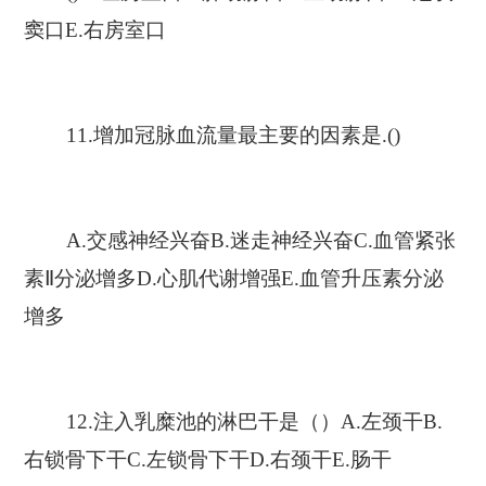
窦口E.右房室口
11.增加冠脉血流量最主要的因素是.()
A.交感神经兴奋B.迷走神经兴奋C.血管紧张
素Ⅱ分泌增多D.心肌代谢增强E.血管升压素分泌
增多
12.注入乳糜池的淋巴干是（）A.左颈干B.
右锁骨下干C.左锁骨下干D.右颈干E.肠干