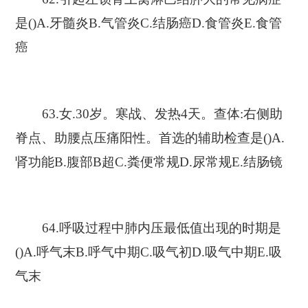
是()A.牙髓炎B.气管炎C.结肠癌D.食管炎E.食管
癌
63.女.30岁。寒战、发热4天。查体:右侧助
脊点、助腰点压痛阳性。首选的辅助检查是()A.
肾功能B.腹部B超C.粪便常规D.尿常规E.结肠镜
64.呼吸过程中肺内压最低值出现的时期是
()A.呼气末B.呼气中期C.吸气初D.吸气中期E.吸
气末