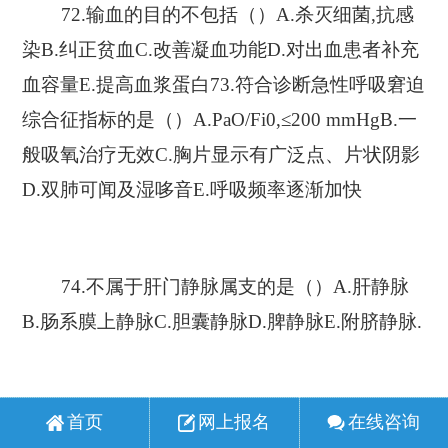
72.输血的目的不包括（）A.杀灭细菌,抗感
染B.纠正贫血C.改善凝血功能D.对出血患者补充
血容量E.提高血浆蛋白73.符合诊断急性呼吸窘迫
综合征指标的是（）A.PaO/Fi0,≤200 mmHgB.一
般吸氧治疗无效C.胸片显示有广泛点、片状阴影
D.双肺可闻及湿哆音E.呼吸频率逐渐加快
74.不属于肝门静脉属支的是（）A.肝静脉
B.肠系膜上静脉C.胆囊静脉D.脾静脉E.附脐静脉.
75.烧伤患者早期抗休克应先补充（）A.电
首页
网上报名
在线咨询