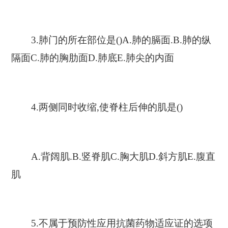
3.肺门的所在部位是()A.肺的膈面.B.肺的纵
隔面C.肺的胸肋面D.肺底E.肺尖的内面
4.两侧同时收缩,使脊柱后伸的肌是()
A.背阔肌.B.竖脊肌C.胸大肌D.斜方肌E.腹直
肌
5.不属于预防性应用抗菌药物适应证的选项