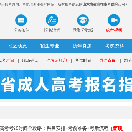
提供报考咨询、考前培训服务的网站，所有报考信息以
山东省教育招生考试院
官网为
报名条件
报名流程
录取分数线
成考视频
地区动态
招生专业
历年真题
考试资料
报名时间
|
现场确认
|
准考证打印
|
考试时间
|
成绩查询
|
加分
成人高考考试时间全攻略：科目安排+考前准备+考后流程
[置顶]