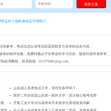
哪些证件？临时身份证可用吗？
？
息仅供参考，考试信息以省考试院及院校官方发布的信息为准。
它媒体的稿件转载，免费转载出于非商业性学习目的，版权归原作者所有，
删除。联系邮箱：812379481@qq.com。
旅
山东成人高考免试入学，你符合条件吗？
医护二学历优选山东第一医科大学！四大核心报考优势
讲透
齐鲁工业大学2026成考本升本免学位英语政策详解
新拿学
什么是山东成考本升本？已有本科二学历，直接免考学